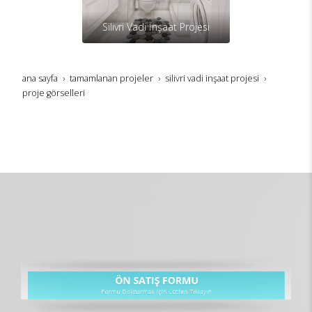
Silivri Vadi İnşaat Projesi
ana sayfa
tamamlanan projeler
si̇li̇vri̇ vadi̇ i̇nşaat projesi̇
proje görselleri̇