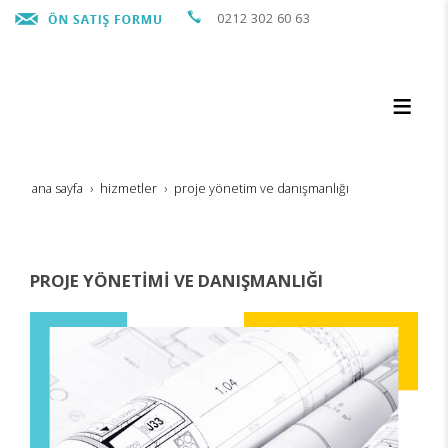
0212 302 60 63
ana sayfa
hi̇zmetler
proje yöneti̇m ve danişmanliği
PROJE YÖNETİMİ VE DANIŞMANLIĞI