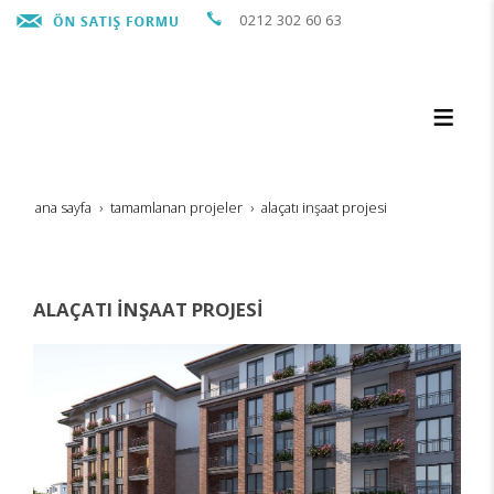
0212 302 60 63
ana sayfa
tamamlanan projeler
alaçati i̇nşaat projesi̇
ALAÇATI İNŞAAT PROJESİ