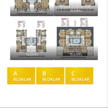
B-blok-bodrum-kat-
B-blok-alt-kat-dubleks
dubleks
B-blok-giriş-kat-
B-blok-ÜST-kat-
dubleks
dubleks