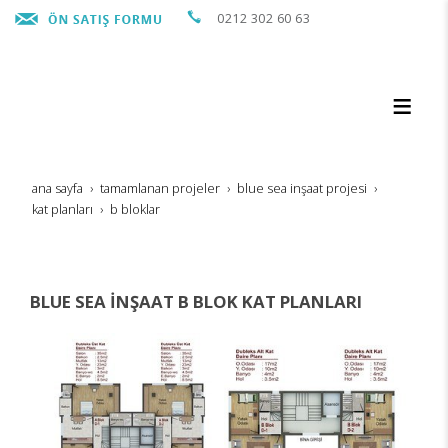
0212 302 60 63
ana sayfa
tamamlanan projeler
blue sea i̇nşaat projesi̇
kat planlari
b bloklar
BLUE SEA İNŞAAT B BLOK KAT PLANLARI